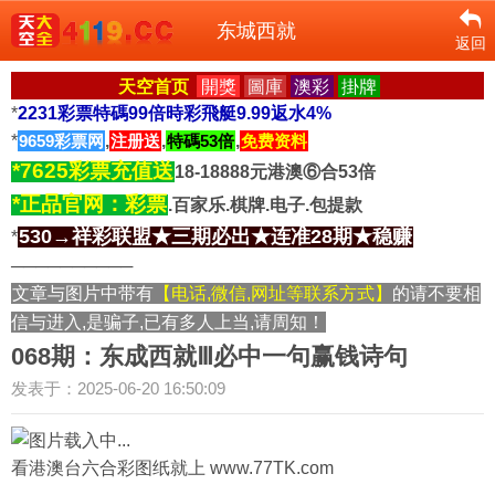
东城西就
返回
天空首页
開獎
圖庫
澳彩
掛牌
*
2231彩票特碼99倍時彩飛艇9.99返水4%
*
9659彩票网
,
注册送
,
特碼53倍
,
免费资料
*7625彩票充值送
18-18888元港澳⑥合53倍
*正品官网：彩票
.百家乐.棋牌.电子.包提款
530→祥彩联盟★三期必出★连准28期★稳赚
*
──────────
文章与图片中带有
【电话,微信,网址等联系方式】
的请不要相
信与进入,是骗子,已有多人上当,请周知！
068期：东成西就Ⅲ必中一句赢钱诗句
发表于：2025-06-20 16:50:09
看港澳台六合彩图纸就上 www.77TK.com