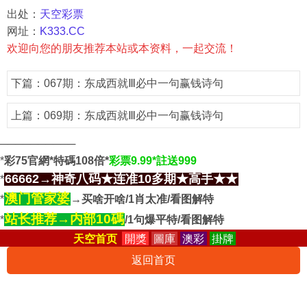
出处：
天空彩票
网址：
K333.CC
欢迎向您的朋友推荐本站或本资料，一起交流！
下篇：
067期：东成西就Ⅲ必中一句赢钱诗句
上篇：
069期：东成西就Ⅲ必中一句赢钱诗句
──────────
*
彩75官網*特碼108倍*
彩票9.99*註送999
66662→神奇八码★连准10多期★高手★★
*
澳门管家婆
*
→买啥开啥/1肖太准/看图解特
站长推荐→内部10碼
*
/1句爆平特/看图解特
天空首页
開獎
圖庫
澳彩
掛牌
返回首页