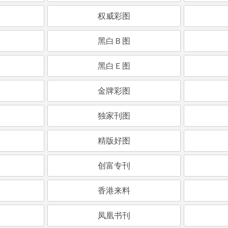
权威彩图
黑白Ｂ图
黑白Ｅ图
金牌彩图
独家刊图
精版好图
创富专刊
香港来料
凤凰书刊