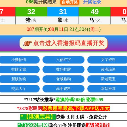
点击进入香港报码直播开奖
小赌怡情
六信红字
文字资料
挂牌全篇
数码挂牌
读者論谈
新版跑狗
老版跑狗
新老藏宝
交流大厅
高手资料
本站推荐
*7217站长推荐*
港澳特碼108倍 彩票9.99
彩票赔率最高,下载APP送78元
*3378彩民网
*【港澳宝典】
惊爆 １肖１碼→免费公开
*7369彩票网
站长推荐
⑥合51倍 注册即送