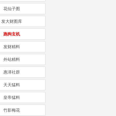
花仙子图
发大财图库
跑狗玄机
发财精料
外站精料
惠泽社群
天天猛料
皇帝猛料
竹影梅花