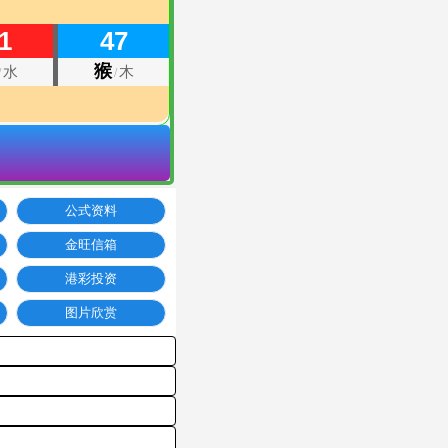
公式资料
金旺信箱
港彩投资
图片欣赏