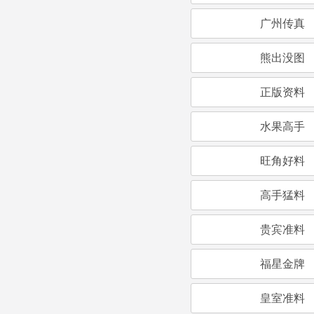
广州传真
熊出没图
正版资料
水果高手
旺角好料
高手猛料
贵宾准料
福星金牌
皇室准料