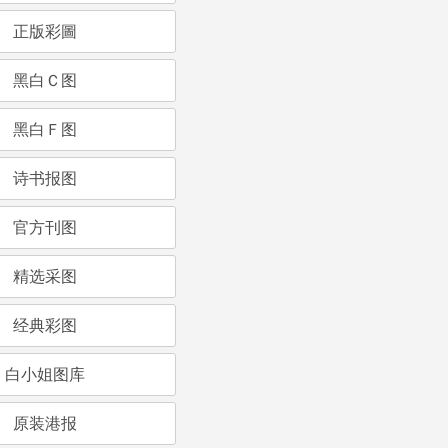
正版彩圖
黑白Ｃ图
黑白Ｆ图
诗书报图
官方刊图
精选采图
经典彩图
白小姐图库
原装港报