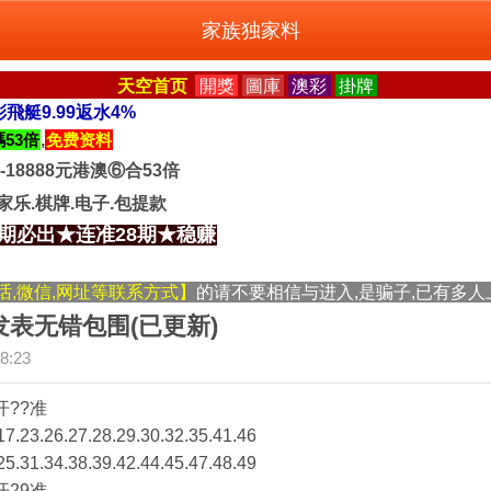
家族独家料
天空首页
開獎
圖庫
澳彩
掛牌
彩飛艇9.99返水4%
53倍
,
免费资料
8-18888元港澳⑥合53倍
百家乐.棋牌.电子.包提款
三期必出★连准28期★稳赚
话,微信,网址等联系方式】
的请不要相信与进入,是骗子,已有多人
发表无错包围(已更新)
8:23
开??准
.23.26.27.28.29.30.32.35.41.46
.31.34.38.39.42.44.45.47.48.49
开29准