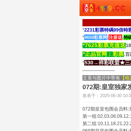
*
2231彩票特碼99倍時
*
9659彩票网
,
注册送
,
特碼
*7625彩票充值送
1
*正品官网：彩票
.
530→祥彩联盟★
*
──────────
文章与图片中带有
【电
072期:皇室独家
发表于：2025-06-30 10:3
072期皇室包围会员料:
第一组:02.03.08.09.12.17
第二组:10.11.18.21.22.25
069期皇室包围会员料: