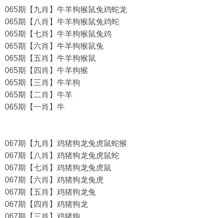
065期【九肖】牛羊狗猴鼠兔鸡蛇龙
065期【八肖】牛羊狗猴鼠兔鸡蛇
065期【七肖】牛羊狗猴鼠兔鸡
065期【六肖】牛羊狗猴鼠兔
065期【五肖】牛羊狗猴鼠
065期【四肖】牛羊狗猴
065期【三肖】牛羊狗
065期【二肖】牛羊
065期【一肖】牛
067期【九肖】鸡猪狗龙兔虎鼠蛇猴
067期【八肖】鸡猪狗龙兔虎鼠蛇
067期【七肖】鸡猪狗龙兔虎鼠
067期【六肖】鸡猪狗龙兔虎
067期【五肖】鸡猪狗龙兔
067期【四肖】鸡猪狗龙
067期【三肖】鸡猪狗