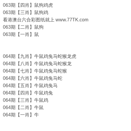
063期【四肖】鼠狗鸡虎
063期【三肖】鼠狗鸡
看港澳台六合彩图纸就上 www.77TK.com
063期【二肖】鼠狗
063期【一肖】鼠
064期【九肖】牛鼠鸡兔马蛇猴龙虎
064期【八肖】牛鼠鸡兔马蛇猴龙
064期【七肖】牛鼠鸡兔马蛇猴
064期【六肖】牛鼠鸡兔马蛇
064期【五肖】牛鼠鸡兔马
064期【四肖】牛鼠鸡兔
064期【三肖】牛鼠鸡
064期【二肖】牛鼠
064期【一肖】牛