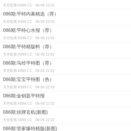
天空彩票 K999.CC
08-06 22:02
086期:平特内幕精选（荐）
天空彩票 K999.CC
08-06 22:02
086期:平特心水报（荐）
天空彩票 K999.CC
08-06 22:02
086期:平特精版料（荐）
天空彩票 K999.CC
08-06 22:02
086期:马经平特图（荐）
天空彩票 K999.CC
08-06 22:02
086期:宝宝平特图（热）
天空彩票 K999.CC
08-06 22:02
086期:金钥匙平特报
天空彩票 K999.CC
08-06 22:02
086期:挂牌玄机(新图)
天空彩票 K999.CC
08-06 22:02
086期:管家爆特精版(新图)