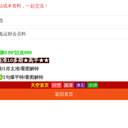
站或本资料，一起交流！
选
五鬼运财会员料
票9.99*註送999
★连准10多期★高手★★
/1肖太准/看图解特
碼
/1句爆平特/看图解特
天空首页
開獎
圖庫
澳彩
掛牌
返回首页