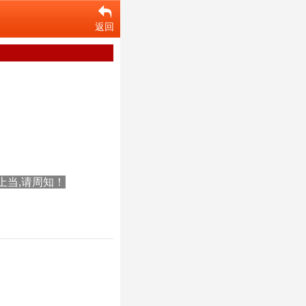
返回
上当,请周知！